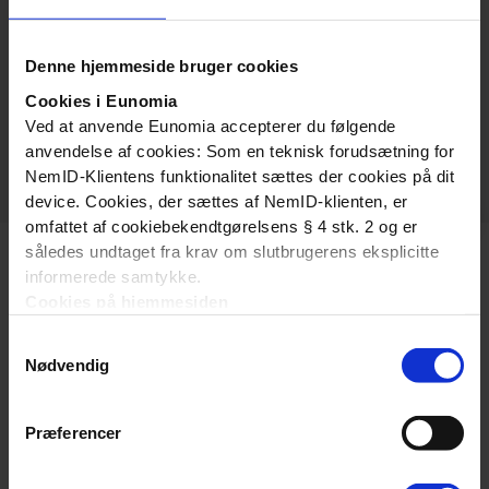
have adgang til alle dele af FSKR Portalen
De personer på skolen, der skal arbejde med
Denne hjemmeside bruger cookies
handleplaner og evalueringer i tilskudsområdet
Cookies i Eunomia
supplerende sprogstøtteundervisning i dansk for
Ved at anvende Eunomia accepterer du følgende
tosprogede.
anvendelse af cookies: Som en teknisk forudsætning for
NemID-Klientens funktionalitet sættes der cookies på dit
device. Cookies, der sættes af NemID-klienten, er
omfattet af cookiebekendtgørelsens § 4 stk. 2 og er
således undtaget fra krav om slutbrugerens eksplicitte
informerede samtykke.
Cookies på hjemmesiden
Denne hjemmeside bruger ligeledes cookies. Vi bruger
Samtykkevalg
cookies til at tilpasse vores indhold og annoncer, til at
Nødvendig
vise dig funktioner til sociale medier og til at analysere
Om os
vores trafik. Vi deler også oplysninger om din brug af
vores hjemmeside med vores partnere inden for sociale
Fordelingssekretariatet har til formål at fordele tilskud til
Præferencer
medier, annonceringspartnere og analysepartnere. Vores
friskoler og private grundskoler i henhold til Lov om
partnere kan kombinere disse data med andre
friskoler og private grundskoler.