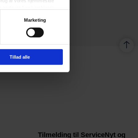
n brug af vores hjemmeside
es partnere kan kombinere
 deres tjenester.
Marketing
Tillad alle
Tilmelding til ServiceNyt og