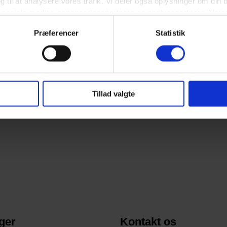
 og til at analysere vores trafik. Vi deler også oplysninger om di
 sociale medier, annonceringspartnere og analysepartnere. Vor
ger, du har givet dem, eller som de har indsamlet fra din brug af
Præferencer
Statistik
Tillad valgte
ger
Kontakt os