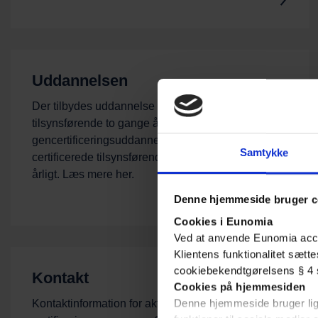
Uddannelsen
Der tilbydes uddannelse for nye certificerede
tilsynsførende to gange årligt. Derudover tilbydes
gencertificeringsuddannelse for eksisterende
Samtykke
certificerede tilsynsførende ligeledes to gange
årligt. Læs mere her.
Denne hjemmeside bruger c
Cookies i Eunomia
Ved at anvende Eunomia acce
Klientens funktionalitet sætt
cookiebekendtgørelsens § 4 s
Kontakt
Cookies på hjemmesiden
Denne hjemmeside bruger ligel
Kontaktinformation for aktørerne i