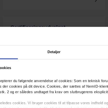
Certificeringsudvalget
Læs om certificeringsudvalgets virke.
Detaljer
ookies
pterer du følgende anvendelse af cookies: Som en teknisk for
es der cookies på dit device. Cookies, der sættes af NemID-klient
tk. 2 og er således undtaget fra krav om slutbrugerens eksplici
edes cookies. Vi bruger cookies til at tilpasse vores indhold og 