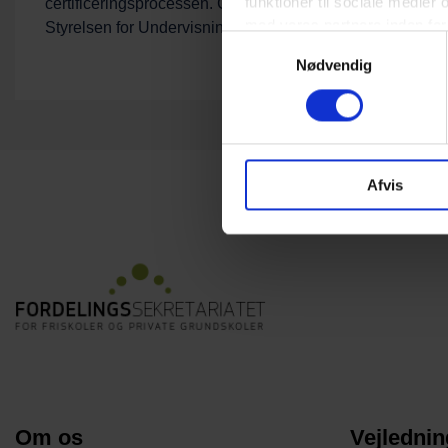
funktioner til sociale medier
certificeringsprocessen. Certificeringsudvalget og
med vores partnere inden for
Styrelsen for Undervisning og Kvalitet.
Samtykkevalg
disse data med andre oplysnin
Nødvendig
Afvis
Om os
Vejlednin