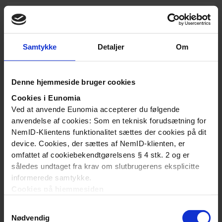
Vikartimesatser 2026 (timer á 60
minutter)
Samtykke
Detaljer
Om
Vikartilskuddet udbetales med faste satser pr.
vikartime á 60 minutter. Satserne fastlægges af
Fordelingssekretariatets bestyrelse og gælder for
Denne hjemmeside bruger cookies
et kalenderår.
Cookies i Eunomia
Ved at anvende Eunomia accepterer du følgende
anvendelse af cookies: Som en teknisk forudsætning for
NemID-Klientens funktionalitet sættes der cookies på dit
device. Cookies, der sættes af NemID-klienten, er
omfattet af cookiebekendtgørelsens § 4 stk. 2 og er
Vikartimesatser 2025 (timer á 60
således undtaget fra krav om slutbrugerens eksplicitte
minutter)
informerede samtykke.
Cookies på hjemmesiden
Vikartilskuddet udbetales med faste satser pr.
Denne hjemmeside bruger ligeledes cookies. Vi bruger
vikartime á 60 minutter. Satserne fastlægges af
Samtykkevalg
cookies til at tilpasse vores indhold og annoncer, til at
Fordelingssekretariatets bestyrelse og gælder for
Nødvendig