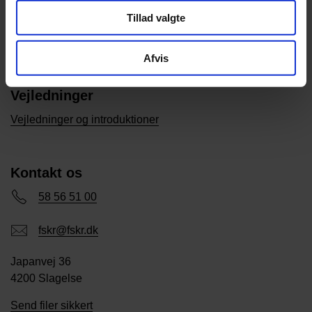
Fordelingssekretariatet har til formål at fordele tilskud til
Tillad valgte
friskoler og private grundskoler i henhold til Lov om
friskoler og private grundskoler.
Om os
Afvis
Vejledninger
Vejledninger og introduktioner
Kontakt os
58 56 51 00
fskr@fskr.dk
Japanvej 36
4200 Slagelse
Send filer sikkert