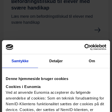
Befordringstilskud til elever med
svære handikap
Læs mere om befordringstilskud til elever med
svære handikap
Befordringstilskud til generel
Samtykke
Detaljer
Om
befordring
Læs mere om befordringstilskud til generel
Denne hjemmeside bruger cookies
befordring.
Cookies i Eunomia
Ved at anvende Eunomia accepterer du følgende
anvendelse af cookies: Som en teknisk forudsætning for
NemID-Klientens funktionalitet sættes der cookies på dit
device. Cookies, der sættes af NemID-klienten, er