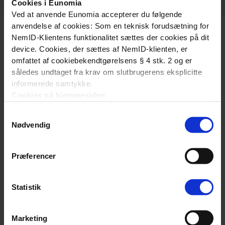
Cookies i Eunomia
Ved at anvende Eunomia accepterer du følgende
anvendelse af cookies: Som en teknisk forudsætning for
NemID-Klientens funktionalitet sættes der cookies på dit
device. Cookies, der sættes af NemID-klienten, er
omfattet af cookiebekendtgørelsens § 4 stk. 2 og er
således undtaget fra krav om slutbrugerens eksplicitte
informerede samtykke.
Om os
Cookies på hjemmesiden
Denne hjemmeside bruger ligeledes cookies. Vi bruger
Fordelingssekretariatet har til formål at fordele tilskud til
Samtykkevalg
cookies til at tilpasse vores indhold og annoncer, til at
friskoler og private grundskoler i henhold til Lov om
Nødvendig
vise dig funktioner til sociale medier og til at analysere
friskoler og private grundskoler.
vores trafik. Vi deler også oplysninger om din brug af
Om os
vores hjemmeside med vores partnere inden for sociale
Præferencer
medier, annonceringspartnere og analysepartnere. Vores
Vejledninger
partnere kan kombinere disse data med andre
Statistik
oplysninger, du har givet dem, eller som de har indsamlet
Vejledninger og introduktioner
fra din brug af deres tjenester.
Marketing