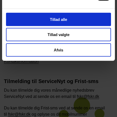
Kontakt os
58 56 51 00
Tillad alle
fskr@fskr.dk
Tillad valgte
Japanvej 36
4200 Slagelse
Afvis
Send filer sikkert
Kontaktinformation
Tilmelding til ServiceNyt og Frist-sms
Du kan tilmelde dig vores månedlige nyhedsbrev
ServiceNyt ved at sende os en email til
fskr@fskr.dk
Du kan tilmelde dig Frist-sms ved at sende os en email
til
fskr@fskr.dk
og oplyse os dit mobilnummer