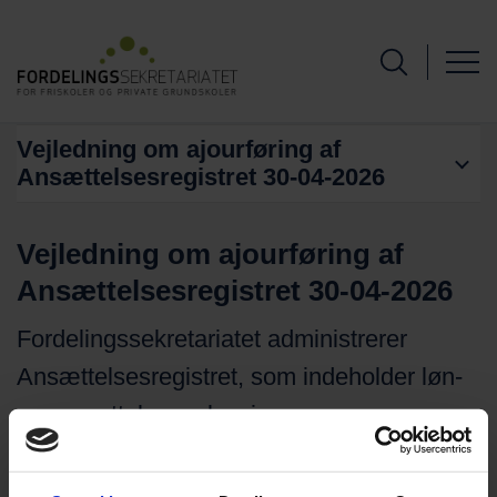
Vejledning om ajourføring af
Ansættelsesregistret 30-04-2026
Vejledning om ajourføring af
Ansættelsesregistret 30-04-2026
Fordelingssekretariatet administrerer
Ansættelsesregistret, som indeholder løn-
og ansættelsesoplysninger
for skolernes personale. Her er det muligt
at orientere sig i vejledningen om