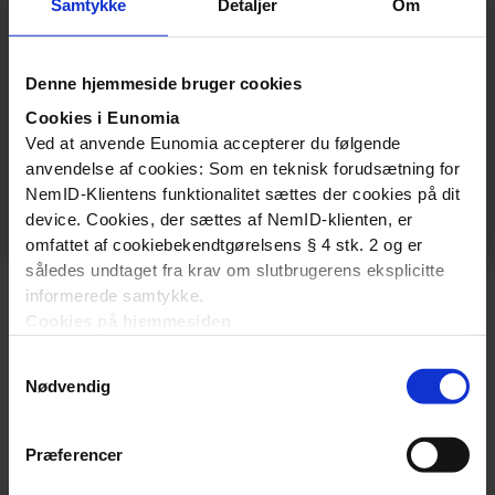
Samtykke
Detaljer
Om
ajourføring af Ansættelsesregisteret,
Denne hjemmeside bruger cookies
Vejledning om ajourføring af
Cookies i Eunomia
Ved at anvende Eunomia accepterer du følgende
Ansættelsesregistret 30-04-2026
anvendelse af cookies: Som en teknisk forudsætning for
NemID-Klientens funktionalitet sættes der cookies på dit
device. Cookies, der sættes af NemID-klienten, er
omfattet af cookiebekendtgørelsens § 4 stk. 2 og er
således undtaget fra krav om slutbrugerens eksplicitte
informerede samtykke.
Cookies på hjemmesiden
Denne hjemmeside bruger ligeledes cookies. Vi bruger
Samtykkevalg
cookies til at tilpasse vores indhold og annoncer, til at
Nødvendig
vise dig funktioner til sociale medier og til at analysere
vores trafik. Vi deler også oplysninger om din brug af
Om os
vores hjemmeside med vores partnere inden for sociale
Præferencer
Fordelingssekretariatet har til formål at fordele tilskud til
medier, annonceringspartnere og analysepartnere. Vores
friskoler og private grundskoler i henhold til Lov om