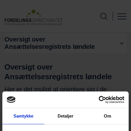
Oversigt over
Ansættelsesregistrets løndele
Oversigt over
Ansættelsesregistrets løndele
Her er det muligt at orientere sig i de
forskellige løndele.
Samtykke
Detaljer
Om
Download Oversigt over
Ansættelsesregistrets løndele pr. 30. april