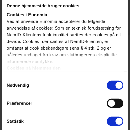
2026
Denne hjemmeside bruger cookies
Cookies i Eunomia
Ved at anvende Eunomia accepterer du følgende
anvendelse af cookies: Som en teknisk forudsætning for
NemID-Klientens funktionalitet sættes der cookies på dit
device. Cookies, der sættes af NemID-klienten, er
omfattet af cookiebekendtgørelsens § 4 stk. 2 og er
således undtaget fra krav om slutbrugerens eksplicitte
informerede samtykke.
Cookies på hjemmesiden
Denne hjemmeside bruger ligeledes cookies. Vi bruger
Om os
Samtykkevalg
cookies til at tilpasse vores indhold og annoncer, til at
Nødvendig
vise dig funktioner til sociale medier og til at analysere
Fordelingssekretariatet har til formål at fordele tilskud til
vores trafik. Vi deler også oplysninger om din brug af
friskoler og private grundskoler i henhold til Lov om
vores hjemmeside med vores partnere inden for sociale
Præferencer
friskoler og private grundskoler.
medier, annonceringspartnere og analysepartnere. Vores
Om os
partnere kan kombinere disse data med andre
Statistik
oplysninger, du har givet dem, eller som de har indsamlet
Vejledninger
fra din brug af deres tjenester.