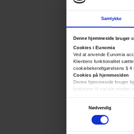
Samtykke
Denne hjemmeside bruger c
Cookies i Eunomia
Ved at anvende Eunomia acce
Klientens funktionalitet sætt
cookiebekendtgørelsens § 4 s
Ved
Cookies på hjemmesiden
ansøgni
Denne hjemmeside bruger ligel
om
funktioner til sociale medier
vikartils
med vores partnere inden for
Samtykkevalg
disse data med andre oplysnin
April
Nødvendig