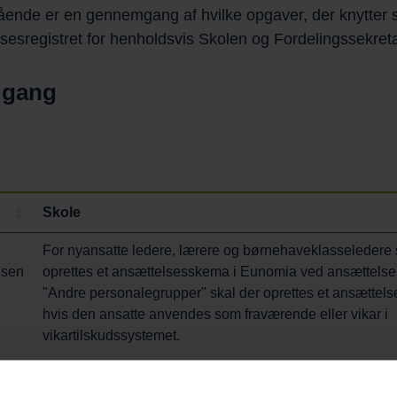
ende er en gennemgang af hvilke opgaver, der knytter sig
sesregistret for henholdsvis Skolen og Fordelingssekreta
 gang
Skole
For nyansatte ledere, lærere og børnehaveklasseledere 
lsen
oprettes et ansættelsesskema i Eunomia ved ansættelse
"Andre personalegrupper" skal der oprettes et ansættel
hvis den ansatte anvendes som fraværende eller vikar i
vikartilskudssystemet.
Ved ansættelse af lærere og børnehaveklasseledere ska