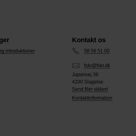
ger
Kontakt os
og introduktioner
58 56 51 00
fskr@fskr.dk
Japanvej 36
4200 Slagelse
Send filer sikkert
Kontaktinformation