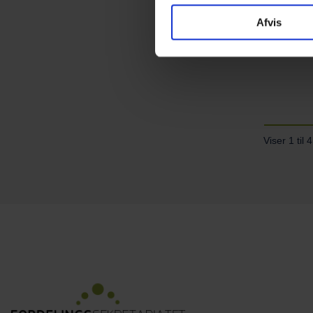
Afvis
Maj
Viser 1 til 4