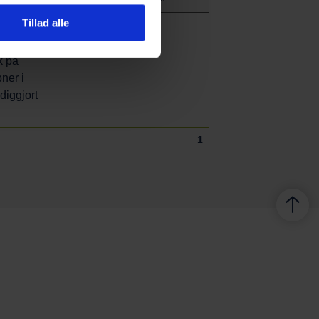
Tillad alle
ede
k på
bner i
diggjort
1