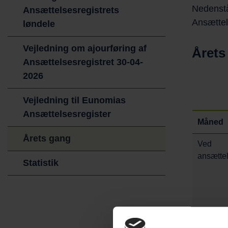
Nedenstå
Ansættelsesregistrets
Ansættel
løndele
Vejledning om ajourføring af
Årets
Ansættelsesregistret 30-04-
2026
Vejledning til Eunomias
Ansættelsesregister
Måned
Årets gang
Ved
ansætte
Statistik