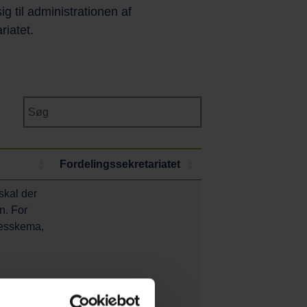
 til administrationen af
riatet.
Fordelingssekretariatet
skal der
n. For
sesskema,
l skolen