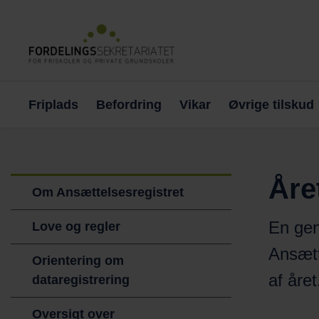
Friplads
Befordring
Vikar
Øvrige tilskud
Åre
Om Ansættelsesregistret
En gen
Love og regler
Ansætt
Orientering om
af året
dataregistrering
Oversigt over