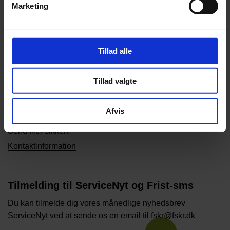
Marketing
Kontakt os
Tillad alle
58 56 51 00
fskr@fskr.dk
Tillad valgte
Japanvej 36
Afvis
4200 Slagelse
Send filer sikkert
Kontaktinformation
Tilmelding til ServiceNyt og Frist-sms
Du kan tilmelde dig vores månedlige nyhedsbrev
ServiceNyt ved at sende os en email til
fskr@fskr.dk