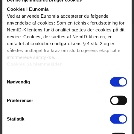
0,15 MB
pdf
Cookies i Eunomia
Ved at anvende Eunomia accepterer du følgende
anvendelse af cookies: Som en teknisk forudsætning for
NemID-Klientens funktionalitet sættes der cookies på dit
device. Cookies, der sættes af NemID-klienten, er
omfattet af cookiebekendtgørelsens § 4 stk. 2 og er
således undtaget fra krav om slutbrugerens eksplicitte
informerede samtykke.
Cookies på hjemmesiden
Om os
Denne hjemmeside bruger ligeledes cookies. Vi bruger
Samtykkevalg
cookies til at tilpasse vores indhold og annoncer, til at
Fordelingssekretariatet har til formål at fordele tilskud til
Nødvendig
vise dig funktioner til sociale medier og til at analysere
friskoler og private grundskoler i henhold til Lov om
vores trafik. Vi deler også oplysninger om din brug af
friskoler og private grundskoler.
vores hjemmeside med vores partnere inden for sociale
Præferencer
Om os
medier, annonceringspartnere og analysepartnere. Vores
partnere kan kombinere disse data med andre
Statistik
oplysninger, du har givet dem, eller som de har indsamlet
Vejledninger
fra din brug af deres tjenester.
Vejledninger og introduktioner